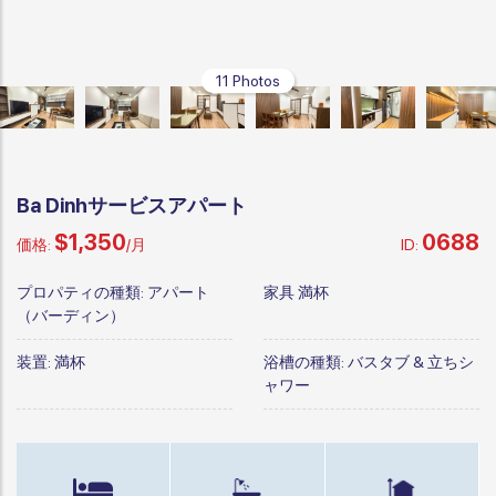
11 Photos
Ba Dinhサービスアパート
$1,350
0688
価格:
/月
ID:
プロパティの種類:
アパート
家具
満杯
（バーディン）
装置:
満杯
浴槽の種類:
バスタブ & 立ちシ
ャワー