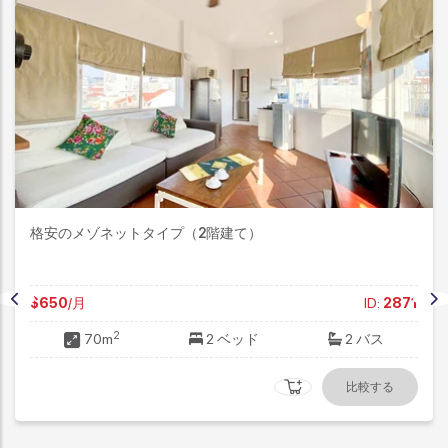
格安のメゾネットタイプ（2階建て）
$650
/月
ID:
2871
2
70m
2 ベッド
2 バス
比較する