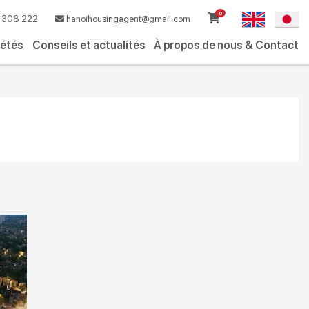
0
308 222
hanoihousingagent@gmail.com
iétés
Conseils et actualités
À propos de nous & Contact